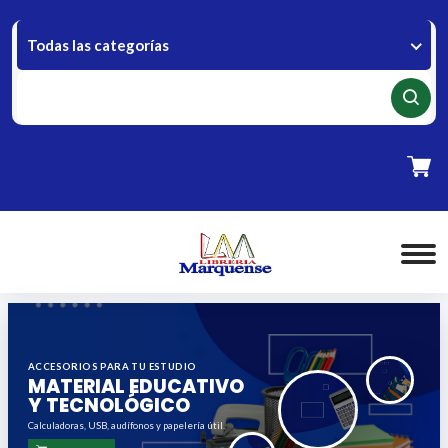
Todas las categorías
TODO
PARA
ESTUDIAR
Y
TRABAJAR
VARIEDAD
Y
CALIDAD
Artículos
escolares y
de oficina en