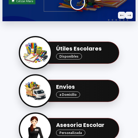
un solo lugar.
Contáctanos
Útiles Escolares
Disponibles
Envíos
a Domicilio
Asesoría Escolar
Personalizada