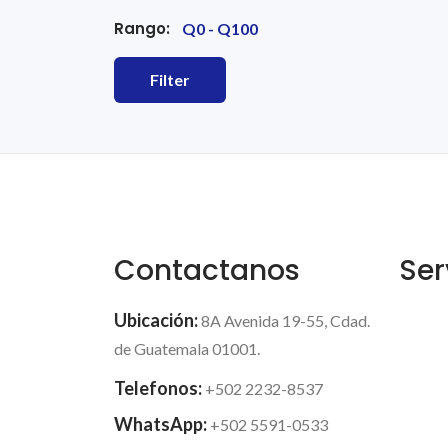
SOCIOLOGIA
Rango:
Filter
FACTURACION
POLITICA
FIESTA Y DECORACION
Contactanos
Ser
DICCIONARIO
Ubicación:
8A Avenida 19-55, Cdad.
de Guatemala 01001.
SEXOLOGIA
Telefonos:
+502 2232-8537
WhatsApp:
+502 5591-0533
ENTRETENIMIENTO